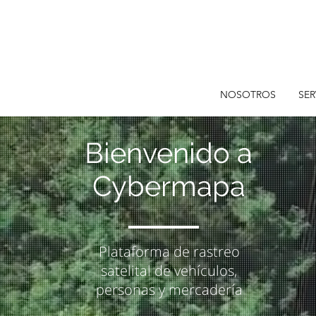
NOSOTROS
SER
Bienvenido a
Cybermapa
Plataforma de rastreo
satelital de vehículos,
personas y mercadería