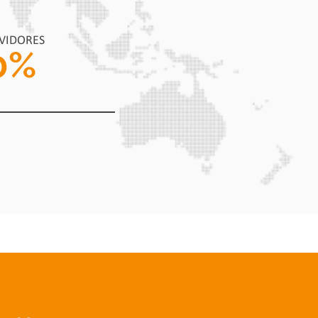
RVIDORES
0
%