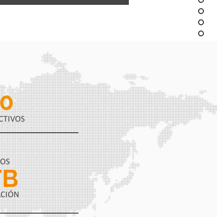
0
CTIVOS
OS
TB
ACIÓN